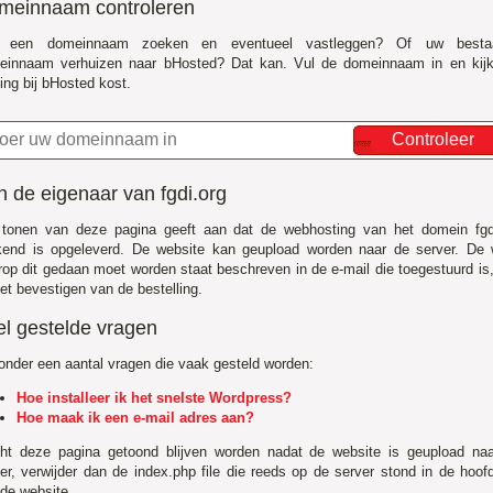
meinnaam controleren
f een domeinnaam zoeken en eventueel vastleggen? Of uw besta
einnaam verhuizen naar bHosted? Dat kan. Vul de domeinnaam in en kij
ing bij bHosted kost.
Controleer
 de eigenaar van fgdi.org
 tonen van deze pagina geeft aan dat de webhosting van het domein fgd
kend is opgeleverd. De website kan geupload worden naar de server. De 
op dit gedaan moet worden staat beschreven in de e-mail die toegestuurd is,
et bevestigen van de bestelling.
el gestelde vragen
onder een aantal vragen die vaak gesteld worden:
Hoe installeer ik het snelste Wordpress?
Hoe maak ik een e-mail adres aan?
ht deze pagina getoond blijven worden nadat de website is geupload na
er, verwijder dan de index.php file die reeds op de server stond in de hoo
de website.