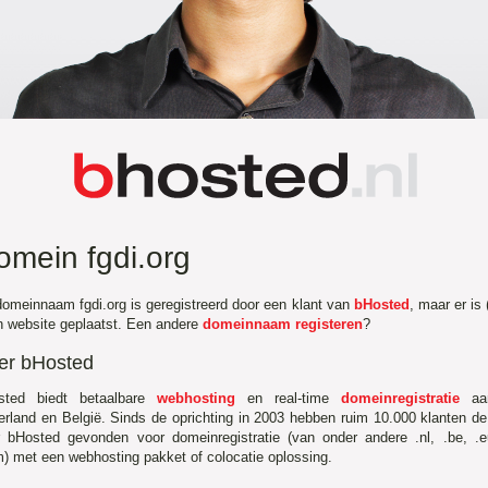
omein fgdi.org
omeinnaam fgdi.org is geregistreerd door een klant van
bHosted
, maar er is 
 website geplaatst. Een andere
domeinnaam registeren
?
er bHosted
sted biedt betaalbare
webhosting
en real-time
domeinregistratie
aa
rland en België. Sinds de oprichting in 2003 hebben ruim 10.000 klanten d
r bHosted gevonden voor domeinregistratie (van onder andere .nl, .be, .
) met een webhosting pakket of colocatie oplossing.