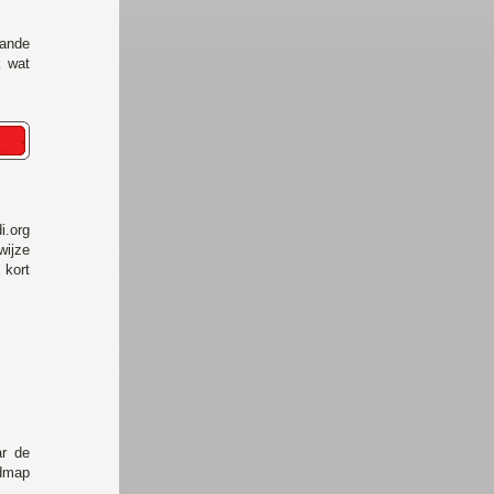
ande
k wat
i.org
wijze
 kort
ar de
fdmap