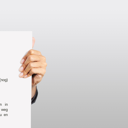
(nog)
n in
e weg
eu en