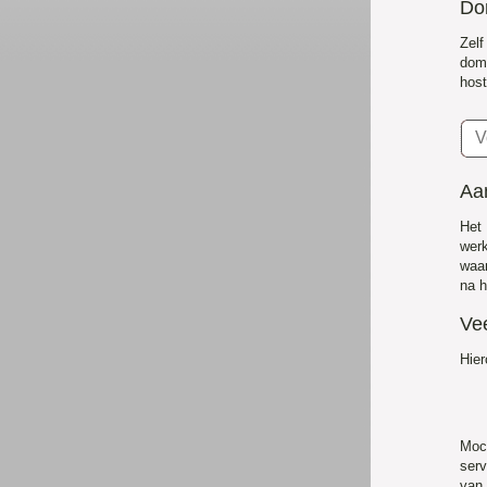
Do
Zel
dom
host
Aan
Het
wer
waar
na h
Ve
Hier
Moc
serv
van 