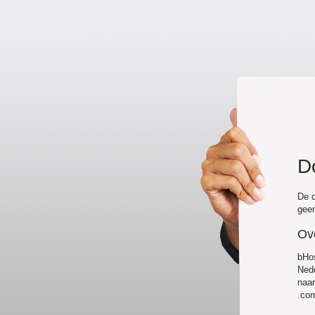
D
De d
geen
Ov
bHo
Nede
naa
.com